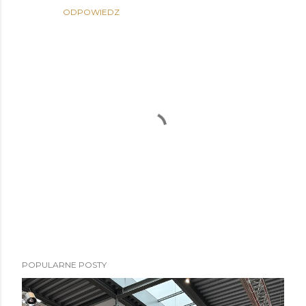
ODPOWIEDZ
P
POPULARNE POSTY
r
z
e