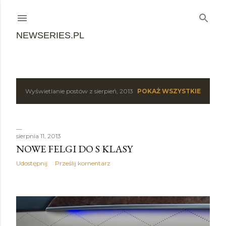
Przejdź do głównej zawartości
NEWSERIES.PL
Wyświetlanie postów z sierpień, 2013
POKAŻ WSZYSTKIE
P
o
s
sierpnia 11, 2013
NOWE FELGI DO S KLASY
t
Udostępnij
Prześlij komentarz
y