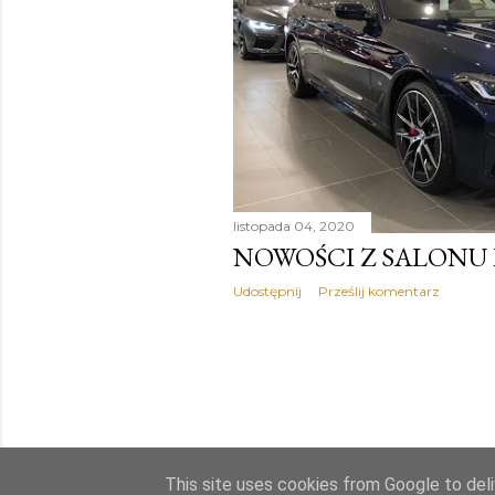
listopada 04, 2020
NOWOŚCI Z SALONU
Udostępnij
Prześlij komentarz
This site uses cookies from Google to deliv