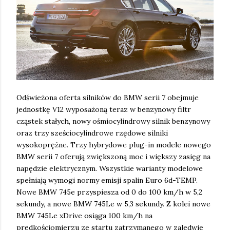
Odświeżona oferta silników do BMW serii 7 obejmuje
jednostkę V12 wyposażoną teraz w benzynowy filtr
cząstek stałych, nowy ośmiocylindrowy silnik benzynowy
oraz trzy sześciocylindrowe rzędowe silniki
wysokoprężne. Trzy hybrydowe plug-in modele nowego
BMW serii 7 oferują zwiększoną moc i większy zasięg na
napędzie elektrycznym. Wszystkie warianty modelowe
spełniają wymogi normy emisji spalin Euro 6d-TEMP.
Nowe BMW 745e przyspiesza od 0 do 100 km/h w 5,2
sekundy, a nowe BMW 745Le w 5,3 sekundy. Z kolei nowe
BMW 745Le xDrive osiąga 100 km/h na
prędkościomierzu ze startu zatrzymanego w zaledwie