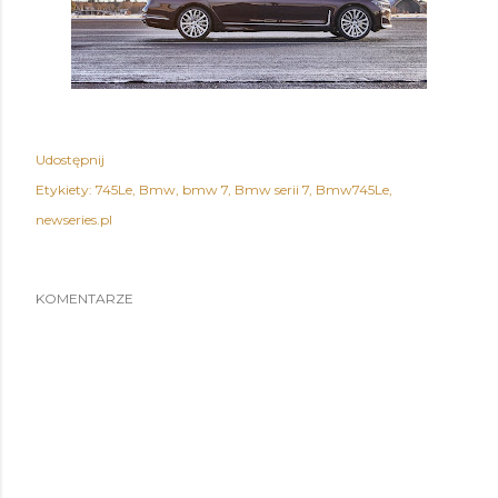
Udostępnij
Etykiety:
745Le
Bmw
bmw 7
Bmw serii 7
Bmw745Le
newseries.pl
KOMENTARZE