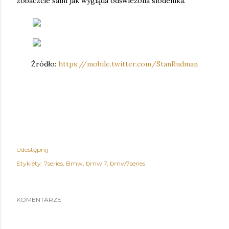
zobaczcie sami jak wygląda odświeżona siódemka.
Źródło:
https://mobile.twitter.com/StanRudman
Udostępnij
Etykiety:
7series
Bmw
bmw 7
bmw7series
KOMENTARZE