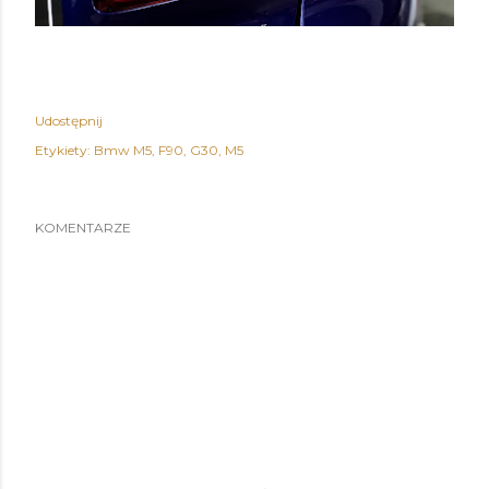
Udostępnij
Etykiety:
Bmw M5
F90
G30
M5
KOMENTARZE