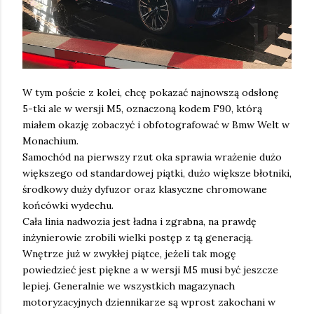
W tym poście z kolei, chcę pokazać najnowszą odsłonę
5-tki ale w wersji M5, oznaczoną kodem F90, którą
miałem okazję zobaczyć i obfotografować w Bmw Welt w
Monachium.
Samochód na pierwszy rzut oka sprawia wrażenie dużo
większego od standardowej piątki, dużo większe błotniki,
środkowy duży dyfuzor oraz klasyczne chromowane
końcówki wydechu.
Cała linia nadwozia jest ładna i zgrabna, na prawdę
inżynierowie zrobili wielki postęp z tą generacją.
Wnętrze już w zwykłej piątce, jeżeli tak mogę
powiedzieć jest piękne a w wersji M5 musi być jeszcze
lepiej. Generalnie we wszystkich magazynach
motoryzacyjnych dziennikarze są wprost zakochani w